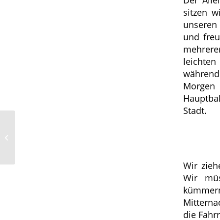
sitzen w
unseren
und freu
mehreren
leichte
während
Morgen 
Hauptbah
Stadt.
Abenteuer in Cordoba
– Denkmalstadt mit
spannender Geschichte
Wir zieh
Wir müs
kümmern
Mitterna
die Fahrr