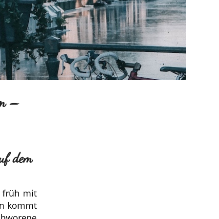
am –
auf dem
 früh mit
ten kommt
schworene