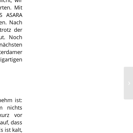
rten. Mit
MS ASARA
ben. Nach
trotz der
ut. Noch
nächsten
terdamer
igartigen
nehm ist:
m nichts
kurz vor
auf, dass
 ist kalt,