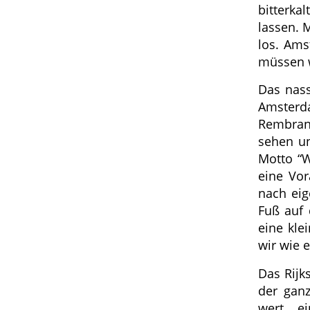
bitterka
lassen. 
los. Ams
müssen w
Das nass
Amste
Rembran
sehen un
Motto “W
eine Vor
nach eig
Fuß auf 
eine kle
wir wie 
Das Rijk
der ganz
wert, e