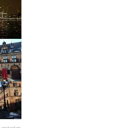
al amsterdam
,