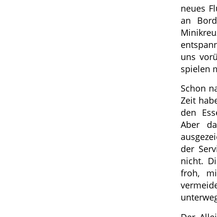
neues Fl
an Bord
Minikreu
entspann
uns vorü
spielen 
Schon na
Zeit hab
den Ess
Aber da
ausgeze
der Serv
nicht. D
froh, m
vermeide
unterweg
Der Alle