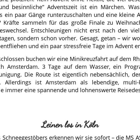
und besinnliche“ Adventszeit ist ein Märchen. Was
ls ein paar Gänge runterzuschalten und eine kleine A
 Kräfte sammeln für das große Finale zu Weihnac
eswechsel. Entschleunigen nicht erst nach den viel
tagen, sondern schon vorher. Gesagt, getan – wir w
ntfliehen und ein paar stressfreie Tage im Advent er
schlossen buchen wir eine Minikreuzfahrt auf dem Rh
ch Amsterdam. 3 Tage auf dem Wasser, ein Prog
unigung. Die Route ist eigentlich nebensächlich, de
. Allerdings ist Amsterdam als lebendige, multi-k
e immer eine spannende und lohnenswerte Reisedest
Leinen los in Köln
s Schneegestöbers erkennen wir sie sofort – die MS A