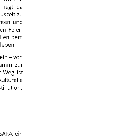
 liegt da
uszeit zu
hten und
en Feier-
ollen dem
leben.
ein – von
ramm zur
r Weg ist
ulturelle
ination.
SARA, ein