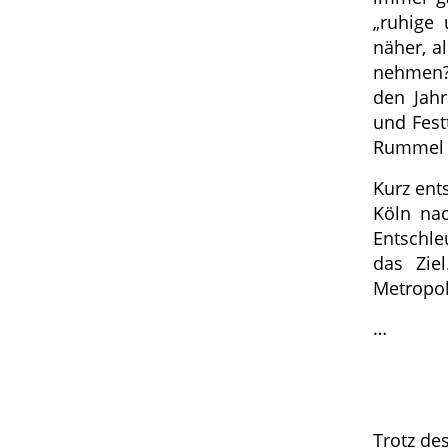
„ruhige 
näher, a
nehmen?
den Jahr
und Fest
Rummel e
Kurz ent
Köln na
Entschle
das Ziel
Metropol
…
Trotz de