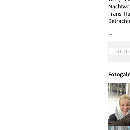
Nachtwac
Frans Ha
Betracht
…
Die gan
Fotogale