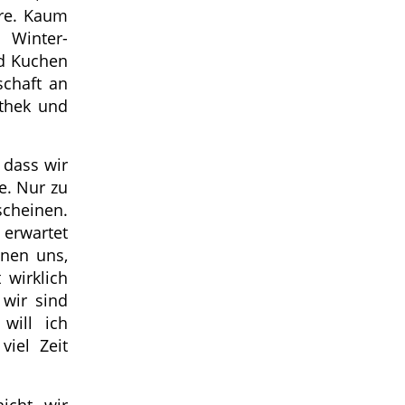
ere. Kaum
 Winter-
nd Kuchen
schaft an
othek und
 dass wir
e. Nur zu
cheinen.
erwartet
nen uns,
 wirklich
 wir sind
will ich
viel Zeit
icht, wir