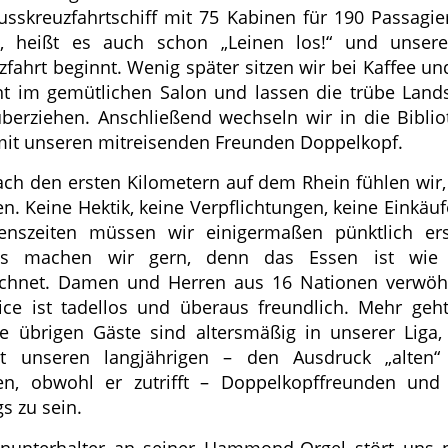
usskreuzfahrtschiff mit 75 Kabinen für 190 Passagi
, heißt es auch schon „Leinen los!“ und unsere
zfahrt beginnt. Wenig später sitzen wir bei Kaffee u
t im gemütlichen Salon und lassen die trübe Land
berziehen. Anschließend wechseln wir in die Bibli
mit unseren mitreisenden Freunden Doppelkopf.
ch den ersten Kilometern auf dem Rhein fühlen wir,
en. Keine Hektik, keine Verpflichtungen, keine Einkäuf
enszeiten müssen wir einigermaßen pünktlich ers
s machen wir gern, denn das Essen ist wie 
ichnet. Damen und Herren aus 16 Nationen verwöh
ice ist tadellos und überaus freundlich. Mehr geht
ie übrigen Gäste sind altersmäßig in unserer Liga,
it unseren langjährigen – den Ausdruck „alten“ 
n, obwohl er zutrifft – Doppelkopffreunden und 
s zu sein.
inunterhalter an seiner Hammond-Orgel stört uns n