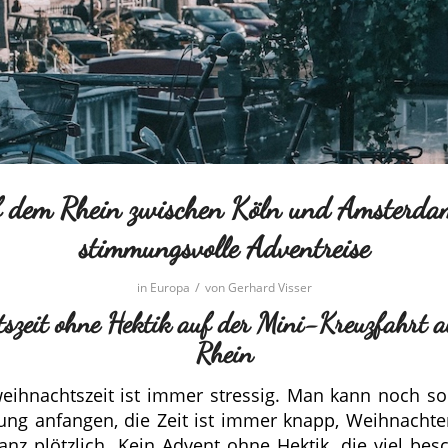
 dem Rhein zwischen Köln und Amsterd
stimmungsvolle Adventreise
/
in
Europa
von
Gerhard Visser
szeit ohne Hektik auf der Mini-Kreuzfahrt 
Rhein
eihnachtszeit ist immer stressig. Man kann noch so
ung anfangen, die Zeit ist immer knapp, Weihnach
nz plötzlich. Kein Advent ohne Hektik, die viel be