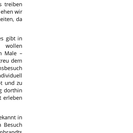
s treiben
iehen wir
eiten, da
s gibt in
wollen
n Male –
etreu dem
umsbesuch
dividuell
ot und zu
g dorthin
t erleben
ekannt in
in Besuch
mbrandts