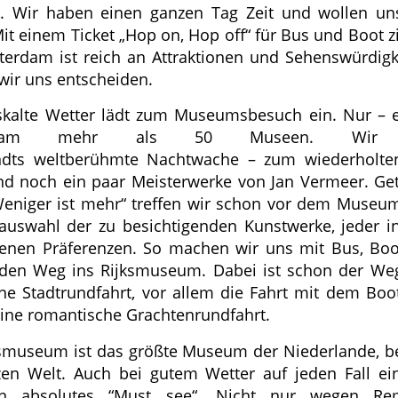
lt. Wir haben einen ganzen Tag Zeit und wollen un
Mit einem Ticket „Hop on, Hop off“ für Bus und Boot z
terdam ist reich an Attraktionen und Sehenswürdigk
ir uns entscheiden.
kalte Wetter lädt zum Museumsbesuch ein. Nur – e
rdam mehr als 50 Museen. Wir 
dts weltberühmte Nachtwache – zum wiederholte
d noch ein paar Meisterwerke von Jan Vermeer. G
eniger ist mehr“ treffen wir schon vor dem Muse
auswahl der zu besichtigenden Kunstwerke, jeder in
enen Präferenzen. So machen wir uns mit Bus, Bo
den Weg ins Rijksmuseum. Dabei ist schon der We
ine Stadtrundfahrt, vor allem die Fahrt mit dem Boo
eine romantische Grachtenrundfahrt.
smuseum ist das größte Museum der Niederlande, b
en Welt. Auch bei gutem Wetter auf jeden Fall e
in absolutes “Must see“. Nicht nur wegen Re