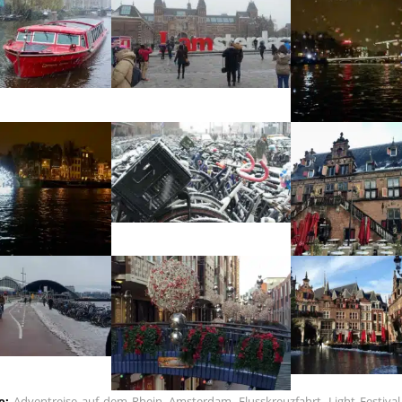
e:
Adventreise auf dem Rhein
,
Amsterdam
,
Flusskreuzfahrt
,
Light Festiv