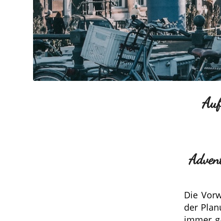
Auf
Advent
Die Vorw
der Plan
immer ga