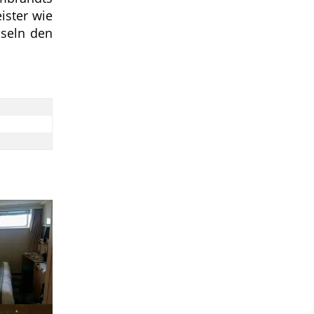
ister wie
sseln den