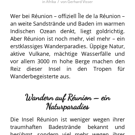
/
in
Afrika
von
Gerhard Visser
Wer bei Réunion – offiziell Île de la Réunion –
an weite Sandstrände und Baden im warmen
Indischen Ozean denkt, liegt goldrichtig.
Aber Réunion ist noch mehr, viel mehr – ein
erstklassiges Wanderparadies. Üppige Natur,
aktive Vulkane, mächtige Wasserfälle und
vor allem 3000 m hohe Berge machen den
Reiz dieser Insel in den Tropen für
Wanderbegeisterte aus.
Wandern auf Réunion – ein
Naturparadies
Die Insel Réunion ist weniger wegen ihrer
traumhaften Badestrände bekannt und
berühmt, sondern viel mehr wegen ihrer