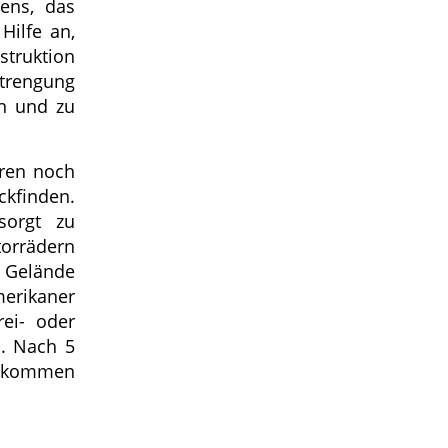
ens, das
Hilfe an,
truktion
trengung
en und zu
hren noch
ckfinden.
sorgt zu
orrädern
Gelände
erikaner
rei- oder
n. Nach 5
gekommen