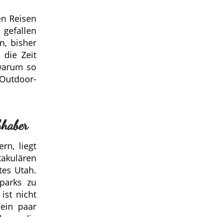
en Reisen
 gefallen
n, bisher
 die Zeit
 warum so
Outdoor-
bhaber
rn, liegt
akulären
tes Utah.
parks zu
ist nicht
 ein paar