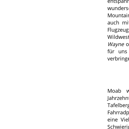
entspann
wundersc
Mountai
auch mi
Flugzeug
Wildwes
Wayne
für uns
verbring
Moab wi
Jahrzehn
Tafelbe
Fahrradp
eine Vie
Schwier