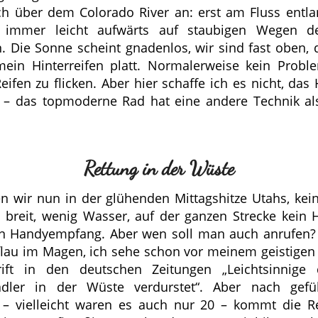
h über dem Colorado River an: erst am Fluss entl
 immer leicht aufwärts auf staubigen Wegen 
. Die Sonne scheint gnadenlos, wir sind fast oben, d
ein Hinterreifen platt. Normalerweise kein Probl
eifen zu flicken. Aber hier schaffe ich es nicht, das
 – das topmoderne Rad hat eine andere Technik a
.
Rettung in der Wüste
n wir nun in der glühenden Mittagshitze Utahs, ke
 breit, wenig Wasser, auf der ganzen Strecke kein
n Handyempfang. Aber wen soll man auch anrufen?
flau im Magen, ich sehe schon vor meinem geistigen
rift in den deutschen Zeitungen „Leichtsinnige 
tradler in der Wüste verdurstet“. Aber nach gefü
– vielleicht waren es auch nur 20 – kommt die R