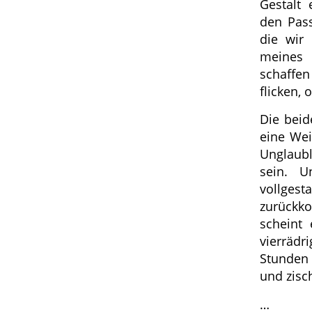
Gestalt
den Pass
die wir
meines 
schaffen
flicken,
Die beid
eine Wei
Unglaub
sein. U
vollge
zurückk
scheint 
vierrädr
Stunden
und zisc
…