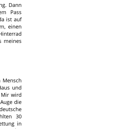
ang. Dann
dem Pass
a ist auf
em, einen
 Hinterrad
ls meines
in Mensch
 Haus und
 Mir wird
 Auge die
deutsche
hlten 30
ettung in