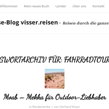
Willkommen
Mein neues Buch
Länder
Über uns
Kontakt
GWORTARCHIV FÜR:
FAHRRADTOU
Moab – Mekka für Outdoor-Liebhaber
/
in
Nordamerika
von
Gerhard Visser