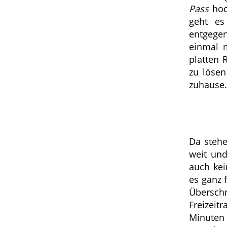
Pass
hoc
geht es
entgegen
einmal m
platten R
zu lösen
zuhause
Da stehe
weit und
auch kei
es ganz 
Übersch
Freizei
Minuten 