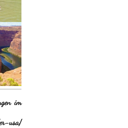
ngen im
der-usa/