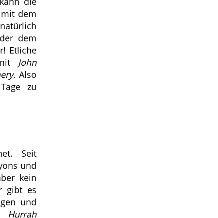
 kann die
, mit dem
atürlich
oder dem
! Etliche
mit
John
ery.
Also
 Tage zu
et. Seit
nyons und
ber kein
r gibt es
ängen und
en
Hurrah