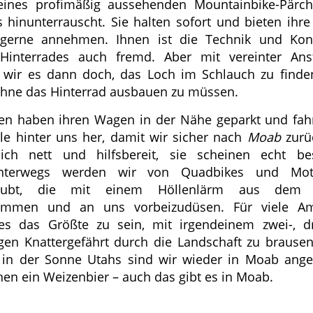
 eines profimäßig aussehenden Mountainbike-Pärch
 hinunterrauscht. Sie halten sofort und bieten ihre 
 gerne annehmen. Ihnen ist die Technik und Kons
Hinterrades auch fremd. Aber mit vereinter Ans
 wir es dann doch, das Loch im Schlauch zu find
 ohne das Hinterrad ausbauen zu müssen.
en haben ihren Wagen in der Nähe geparkt und fa
le hinter uns her, damit wir sicher nach
Moab
zurü
lich nett und hilfsbereit, sie scheinen echt be
nterwegs werden wir von Quadbikes und Mot
staubt, die mit einem Höllenlärm aus dem 
ommen und an uns vorbeizudüsen. Für viele Am
es das Größte zu sein, mit irgendeinem zwei-, d
igen Knattergefährt durch die Landschaft zu brause
 in der Sonne Utahs sind wir wieder in Moab an
hen ein Weizenbier – auch das gibt es in Moab.