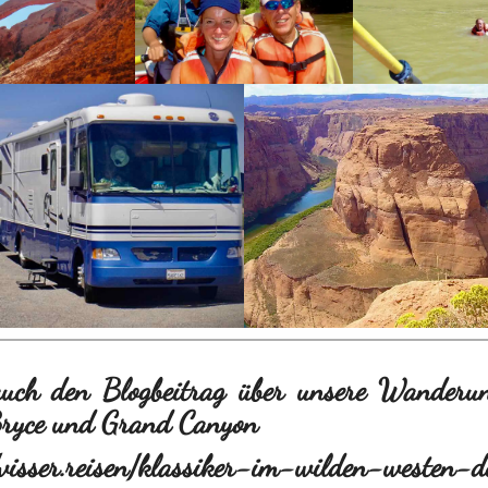
auch den Blogbeitrag über unsere Wanderu
Bryce und Grand Canyon
/visser.reisen/klassiker-im-wilden-westen-