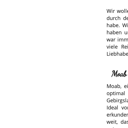
Wir woll
durch de
habe. Wi
haben un
war imme
viele R
Liebhab
Moab 
Moab, ei
optimal
Gebirgsl
Ideal v
erkunden
weit, da