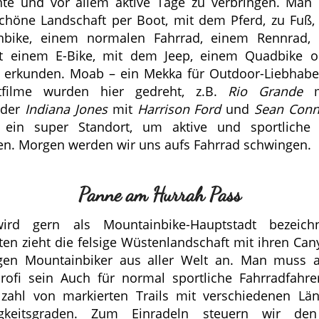
te und vor allem aktive Tage zu verbringen. Man
höne Landschaft per Boot, mit dem Pferd, zu Fuß
nbike, einem normalen Fahrrad, einem Rennrad, n
t einem E-Bike, mit dem Jeep, einem Quadbike 
 erkunden. Moab – ein Mekka für Outdoor-Liebhaber
tfilme wurden hier gedreht, z.B.
Rio Grande
oder
Indiana Jones
mit
Harrison Ford
und
Sean Conn
 ein super Standort, um aktive und sportliche
en. Morgen werden wir uns aufs Fahrrad schwingen.
Panne am Hurrah Pass
rd gern als Mountainbike-Hauptstadt bezeichn
ten zieht die felsige Wüstenlandschaft mit ihren Ca
rgen Mountainbiker aus aller Welt an. Man muss a
rofi sein Auch für normal sportliche Fahrradfahre
lzahl von markierten Trails mit verschiedenen L
igkeitsgraden. Zum Einradeln steuern wir d