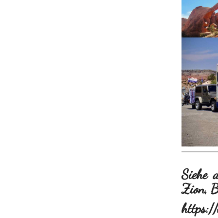
Siehe 
Zion, 
https:/